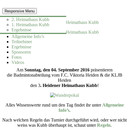
Responsive Menu
Allgemeine Infos
2. Heimathaus Kubb
Teilnehmer
1. Heimathaus Kubb
Ergebnisse
3. Heimathaus Kubb
Sponsoren
Allgemeine Info’s
Allgemeine Info’s
Regeln
Fotos
Teilnehmer
Teilnehmer
Ausrichter
Ergebnisse
Ergebnisse
Chronik
Sponsoren
Sponsoren
Fotos
Fotos
3. Heimathaus Kubb
Videos
Videos
Am
Sonntag, den 04. September 2016
präsentieren
die Badmintonabteilung vom F.C. Viktoria Heiden & die KLJB
Heiden
den 3
. Heidener Heimathaus Kubb
!
Alles Wissenswerte rund um den Tag findet ihr unter
Allgemeine
Info’s
.
Nach welchen Regeln das Turnier durchgeführt wird, oder wer nicht
weiss was Kubb überhaupt ist, schaut unter
Regeln
.