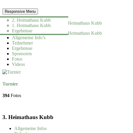
Responsive Menu
Allgemeine Infos
2. Heimathaus Kubb
Teilnehmer
1. Heimathaus Kubb
Ergebnisse
3. Heimathaus Kubb
Sponsoren
Allgemeine Info’s
Allgemeine Info’s
Regeln
Fotos
Teilnehmer
Teilnehmer
Ausrichter
Ergebnisse
Ergebnisse
Chronik
Sponsoren
Sponsoren
Fotos
Fotos
Fotos
Videos
Videos
Turnier
394
Fotos
3. Heimathaus Kubb
Allgemeine Infos